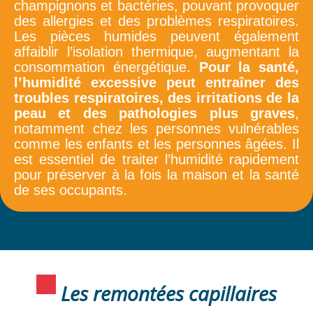
champignons et bactéries, pouvant provoquer
des allergies et des problèmes respiratoires.
Les pièces humides peuvent également
affaiblir l’isolation thermique, augmentant la
consommation énergétique.
Pour la santé,
l’humidité excessive peut entraîner des
troubles respiratoires, des irritations de la
peau et des pathologies plus graves
,
notamment chez les personnes vulnérables
comme les enfants et les personnes âgées. Il
est essentiel de traiter l’humidité rapidement
pour préserver à la fois la maison et la santé
de ses occupants.
Les remontées capillaires