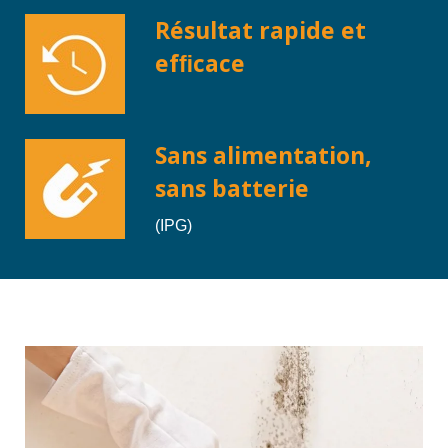
Résultat rapide et
efﬁcace
Sans alimentation,
sans batterie
(IPG)