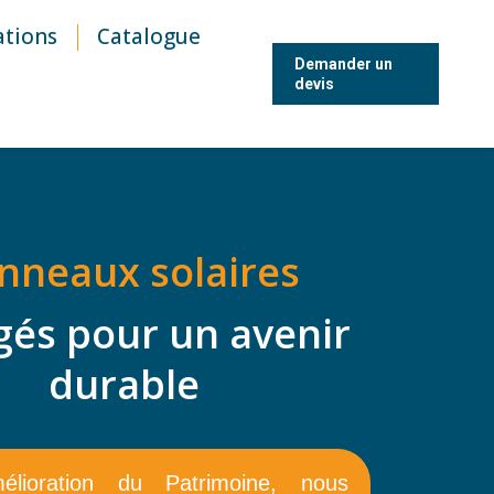
ations
Catalogue
Demander un
devis
nneaux solaires
gés pour
un avenir
durable
lioration du Patrimoine, nous