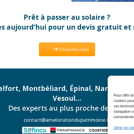
Prêt à passer au solaire ?
s aujourd’hui pour un devis gratuit e
Contactez-nous
elfort, Montbéliard, Épinal, Nancy, Met
Pour offrir 
Vesoul…
cookies pour
Des experts au plus proche de vous
ces technolo
navigation ou
consentement
contact@ameliorationdupatrimoine.fr
Gérer les se