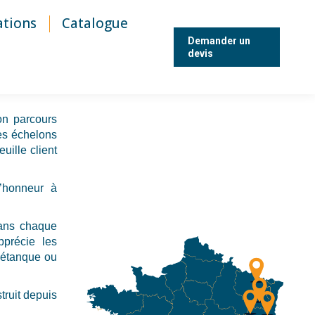
ations
Catalogue
Demander un
devis
on parcours
les échelons
uille client
’honneur à
dans chaque
pprécie les
pétanque ou
struit depuis