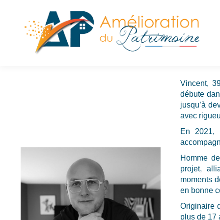
Vincent, 3
débute dans
jusqu’à dev
avec rigue
En 2021, 
accompagner
Homme de t
projet, al
moments de
en bonne 
Originaire d
plus de 17 