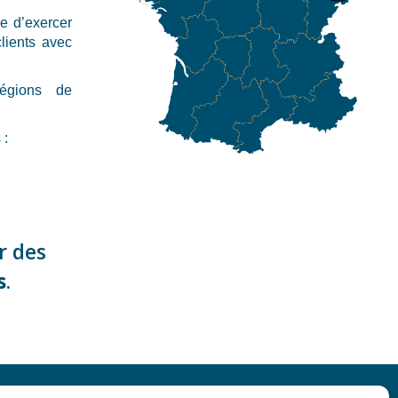
e d’exercer
lients avec
régions de
 :
r des
s
.