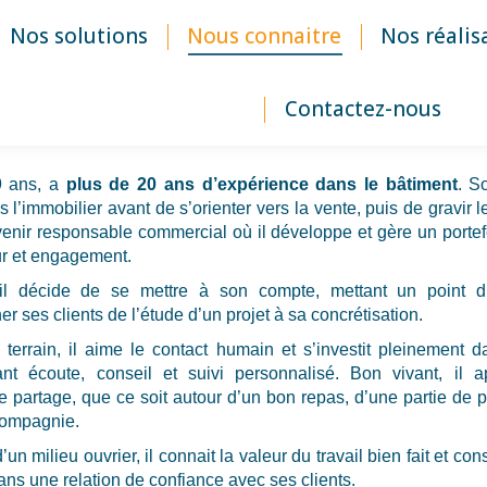
Nos solutions
Nous connaitre
Nos réalis
Contactez-nous
9 ans, a
plus de 20 ans d’expérience dans le bâtiment
. S
 l’immobilier avant de s’orienter vers la vente, puis de gravir 
enir responsable commercial où il développe et gère un portefe
ur et engagement.
il décide de se mettre à son compte, mettant un point d
 ses clients de l’étude d’un projet à sa concrétisation.
errain, il aime le contact humain et s’investit pleinement 
liant écoute, conseil et suivi personnalisé. Bon vivant, il a
 partage, que ce soit autour d’un bon repas, d’une partie de 
compagnie.
’un milieu ouvrier, il connait la valeur du travail bien fait et con
ans une relation de confiance avec ses clients.